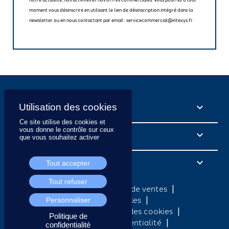
moment vous désinscrire en utilisant le lien de désinscription intégré dans la
newsletter ou en nous contactant par email : servicecommercial@intexys.fr
NOS SERVICES

Ce site utilise des cookies et
vous donne le contrôle sur ceux
BOUTIQUE

que vous souhaitez activer
CONTACT
keyboard_arrow_down
Tout accepter
Tout refuser
Condition générales de ventes
Mentions légales
Personnaliser
Politique d’utilisation des cookies
Politique de
Politique de confidentialité
confidentialité