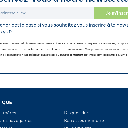
her cette case si vous souhaitez vous inscrire à la new
xys.fr
 votre adresse email ci-dessus, vous consentez à recevoir par voie électronique notre newsletter, comport
 concernant notre actualité, nos activités et nos offres commerciales. Vous pourrez à tout moment vous d
 lien de désinscription intégré dans la newsletter ou en nous contactant par email : servicecommercial@intex
IQUE
s-mères
Disques durs
urs sauvegardes
Barrettes mémoire
sseurs
PC complets