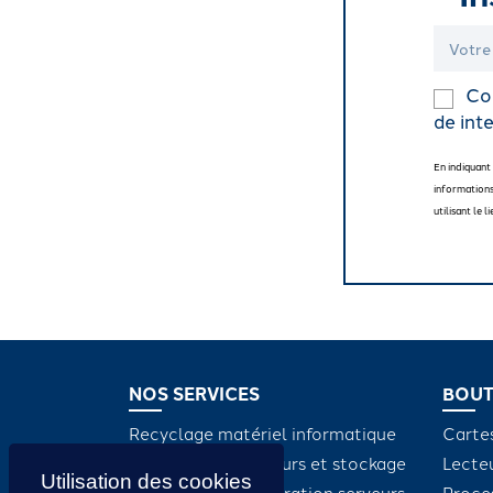
Coc
de inte
En indiquant
informations
utilisant le
NOS SERVICES
BOUT
Recyclage matériel informatique
Carte
Maintenance serveurs et stockage
Lecte
Dépannage et réparation serveurs
Proce