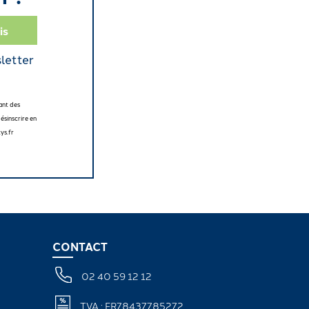
sletter
ant des
ésinscrire en
ys.fr
CONTACT
02 40 59 12 12
TVA : FR78437785272