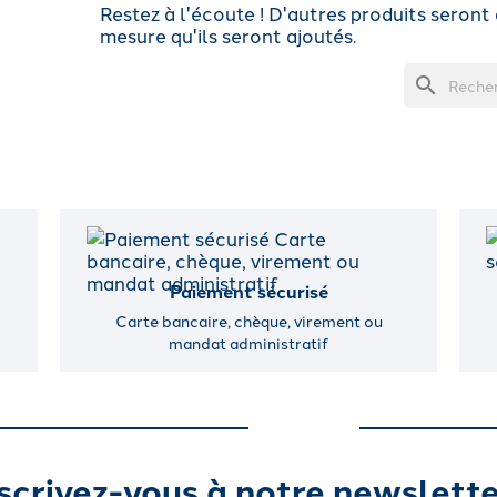
Restez à l'écoute ! D'autres produits seront a
mesure qu'ils seront ajoutés.
search
Paiement sécurisé
Carte bancaire, chèque, virement ou
mandat administratif
scrivez-vous à notre newslette