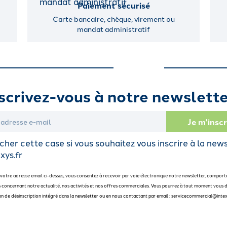
Paiement sécurisé
Carte bancaire, chèque, virement ou
mandat administratif
scrivez-vous à notre newslette
her cette case si vous souhaitez vous inscrire à la new
xys.fr
 votre adresse email ci-dessus, vous consentez à recevoir par voie électronique notre newsletter, comport
 concernant notre actualité, nos activités et nos offres commerciales. Vous pourrez à tout moment vous d
 lien de désinscription intégré dans la newsletter ou en nous contactant par email : servicecommercial@intex