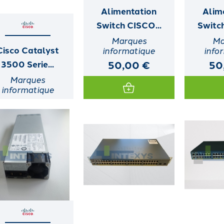
Alimentation
Alim
Switch CISCO...
Switch
Marques
Ma
Cisco Catalyst
informatique
info
50,00 €
50
3500 Serie...
Marques
informatique