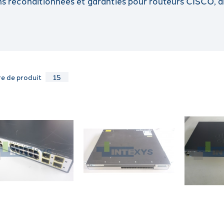
s reconditionnées et garanties pour routeurs CISCO, a
e de produit
15