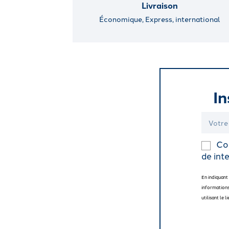
Livraison
Économique, Express, international
In
Coc
de inte
En indiquant
informations
utilisant le