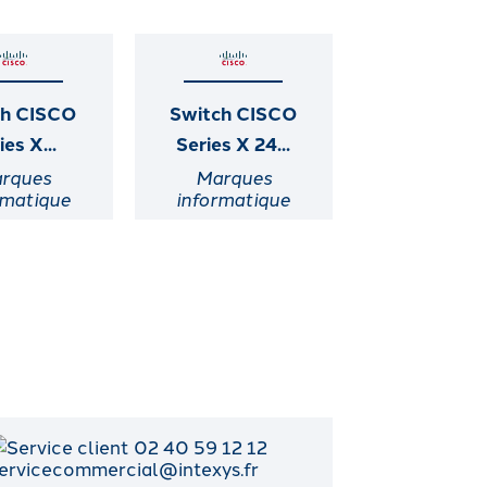
ch CISCO
Switch CISCO
ies X...
Series X 24...
rques
Marques
rmatique
informatique