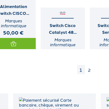
Alimentation
witch CISCO...
Marques
Switch Cisco
Swit
informatique
50,00 €
Catalyst 48...
Ser
Marques
Ma
informatique
info
1
2