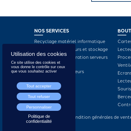
NOS SERVICES
BOUT
Recyclage matériel informatique
Carte
Maintenance serveurs et stockage
Lecte
Dépannage et réparation serveurs
Proce
Ce site utilise des cookies et
et stockage
Ventil
vous donne le contrôle sur ceux
Intégration de serveurs
que vous souhaitez activer
Ecran
Lect
Tout accepter
Souris
Berce
Tout refuser
Contr
Personnaliser
Politique de
Condition générales de ven
confidentialité