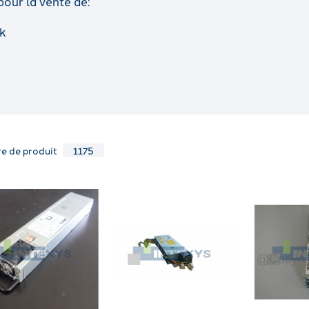
our la vente de:
k
e de produit
1175