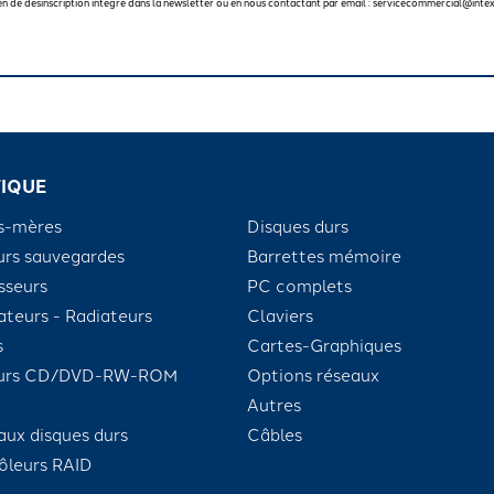
 lien de désinscription intégré dans la newsletter ou en nous contactant par email : servicecommercial@intex
IQUE
s-mères
Disques durs
urs sauvegardes
Barrettes mémoire
sseurs
PC complets
ateurs - Radiateurs
Claviers
s
Cartes-Graphiques
eurs CD/DVD-RW-ROM
Options réseaux
Autres
aux disques durs
Câbles
ôleurs RAID