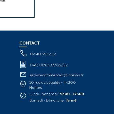
ys.fr
CONTACT
02 40 59 12 12
TVA : FR78437785272
servicecommercial@intexys.fr
10 rue du Loquidy - 44300
Nantes
Lundi - Vendredi :
9h00 - 17h00
Samedi - Dimanche :
fermé