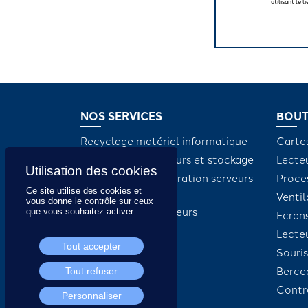
utilisant le
NOS SERVICES
BOUT
Recyclage matériel informatique
Carte
Maintenance serveurs et stockage
Lecte
Dépannage et réparation serveurs
Proce
Ce site utilise des cookies et
et stockage
Ventil
vous donne le contrôle sur ceux
Intégration de serveurs
que vous souhaitez activer
Ecran
Lect
Tout accepter
Souris
Berce
Tout refuser
Contr
Personnaliser