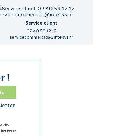
Service client
02 40 59 12 12
servicecommercial@intexys.fr
r !
sletter
ant des
ésinscrire en