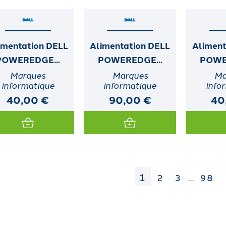
imentation DELL
Alimentation DELL
Aliment
POWEREDGE...
POWEREDGE...
POWE
Marques
Marques
Ma
informatique
informatique
info
40,00 €
90,00 €
40
1
2
3
…
98