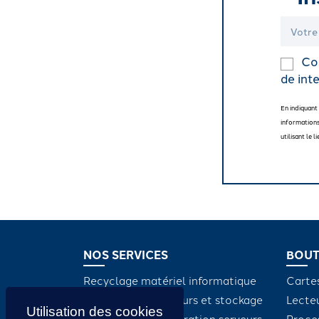
Coc
de inte
En indiquant
informations
utilisant le
NOS SERVICES
BOUT
Recyclage matériel informatique
Carte
Maintenance serveurs et stockage
Lecte
Dépannage et réparation serveurs
Proce