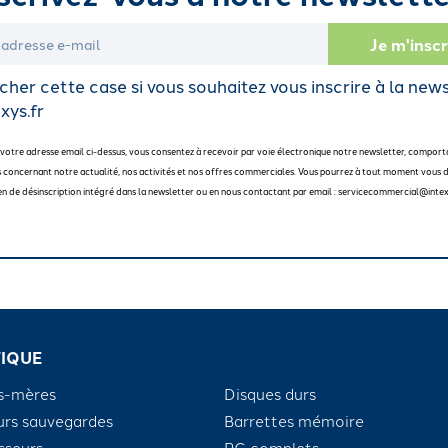
her cette case si vous souhaitez vous inscrire à la new
xys.fr
 votre adresse email ci-dessus, vous consentez à recevoir par voie électronique notre newsletter, comport
 concernant notre actualité, nos activités et nos offres commerciales. Vous pourrez à tout moment vous d
 lien de désinscription intégré dans la newsletter ou en nous contactant par email : servicecommercial@intex
IQUE
s-mères
Disques durs
urs sauvegardes
Barrettes mémoire
sseurs
PC complets