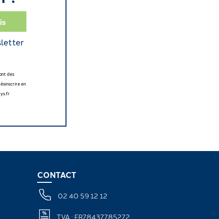
sletter
ant des
ésinscrire en
ys.fr
CONTACT
02 40 59 12 12
TVA : FR78437785272