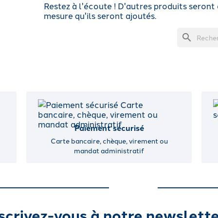
Restez à l'écoute ! D'autres produits seront a
mesure qu'ils seront ajoutés.
search
Paiement sécurisé
Carte bancaire, chèque, virement ou
mandat administratif
scrivez-vous à notre newslette