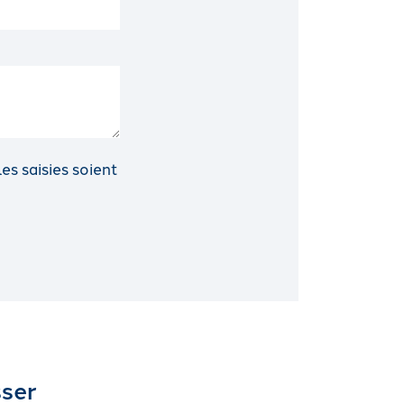
s saisies soient
sser