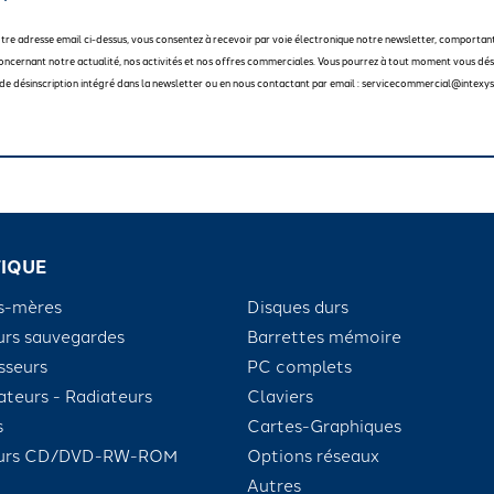
otre adresse email ci-dessus, vous consentez à recevoir par voie électronique notre newsletter, comportan
oncernant notre actualité, nos activités et nos offres commerciales. Vous pourrez à tout moment vous dési
en de désinscription intégré dans la newsletter ou en nous contactant par email : servicecommercial@intexys
IQUE
s-mères
Disques durs
urs sauvegardes
Barrettes mémoire
sseurs
PC complets
ateurs - Radiateurs
Claviers
s
Cartes-Graphiques
eurs CD/DVD-RW-ROM
Options réseaux
Autres