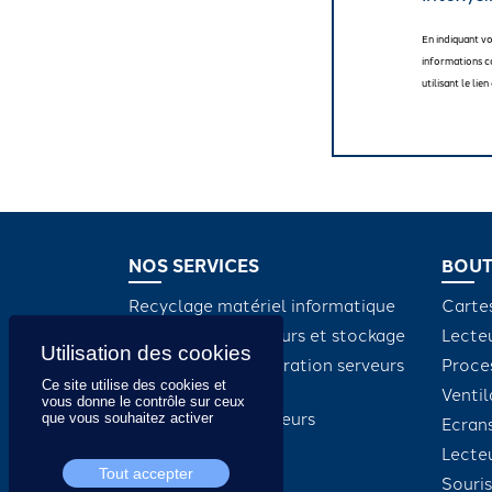
En indiquant v
informations c
utilisant le li
NOS SERVICES
BOUT
Recyclage matériel informatique
Carte
Maintenance serveurs et stockage
Lecte
Dépannage et réparation serveurs
Proce
et stockage
Ce site utilise des cookies et
Ventil
vous donne le contrôle sur ceux
Intégration de serveurs
que vous souhaitez activer
Ecran
Lect
Tout accepter
Souris