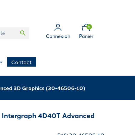
0
search
Connexion
Panier
Contact
nced 3D Graphics (30-46506-10)
Intergraph 4D40T Advanced
Ref : 30-46506-10