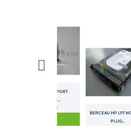
ALPHA QUAD PORT
NETWORK...
60,00 €
BERCEAU HP LFF NON HOT
PLUG...