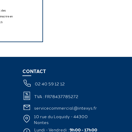
t des
nscrire en
.fr
CONTACT
02 40 59 12 12
TVA : FR78437785272
servicecommercial@intexys.fr
10 rue du Loquidy - 44300
Nantes
Lundi - Vendredi :
9h00 - 17h00