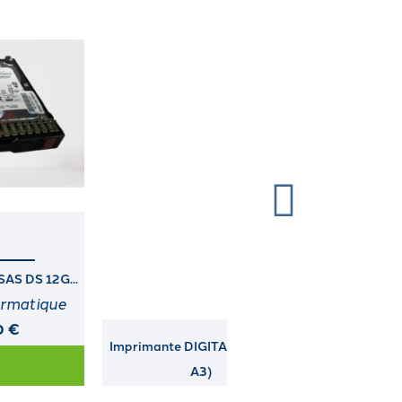
Imprimante DIGITAL (LA30W-
DUAL PORT ULTRA3 I
A3)
MODULE...