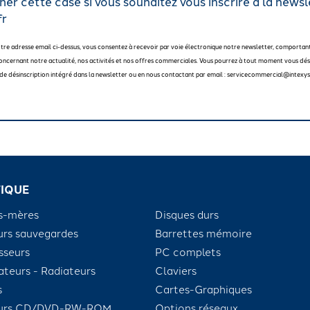
er cette case si vous souhaitez vous inscrire à la newsl
fr
otre adresse email ci-dessus, vous consentez à recevoir par voie électronique notre newsletter, comportan
oncernant notre actualité, nos activités et nos offres commerciales. Vous pourrez à tout moment vous dési
en de désinscription intégré dans la newsletter ou en nous contactant par email : servicecommercial@intexys
IQUE
s-mères
Disques durs
urs sauvegardes
Barrettes mémoire
sseurs
PC complets
ateurs - Radiateurs
Claviers
s
Cartes-Graphiques
eurs CD/DVD-RW-ROM
Options réseaux