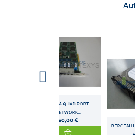
Aut
ALPHA QUAD PORT
NETWORK...
60,00 €
BERCEAU HP LFF NON HOT
PLUG...