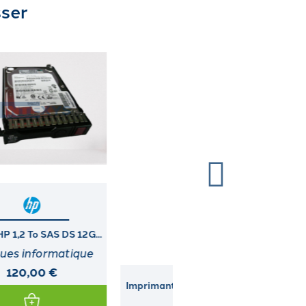
sser
Imprimante DIGITAL (LA30W-
DUAL PORT ULTRA3 I
A3)
MODULE...