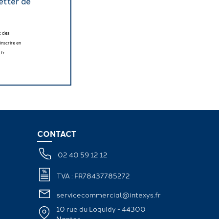
etter de
t des
nscrire en
.fr
CONTACT
02 40 59 12 12
TVA : FR78437785272
servicecommercial@intexys.fr
10 rue du Loquidy - 44300
Nantes