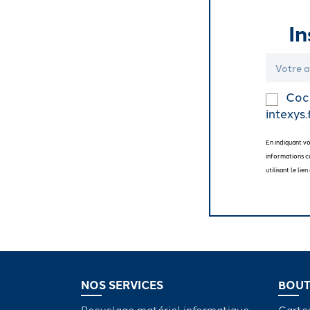
In
Coch
intexys.
En indiquant v
informations c
utilisant le li
NOS SERVICES
BOUT
Recyclage matériel informatique
Carte