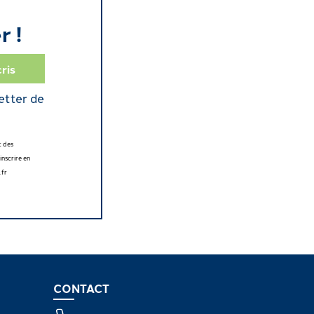
r !
etter de
t des
nscrire en
.fr
CONTACT