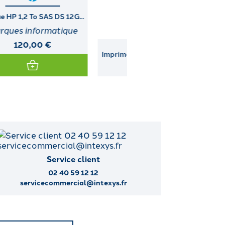
Imprimante DIGITAL (LA30W-
DUAL PORT ULTRA3 I
A3)
MODULE...
Service client
02 40 59 12 12
servicecommercial@intexys.fr