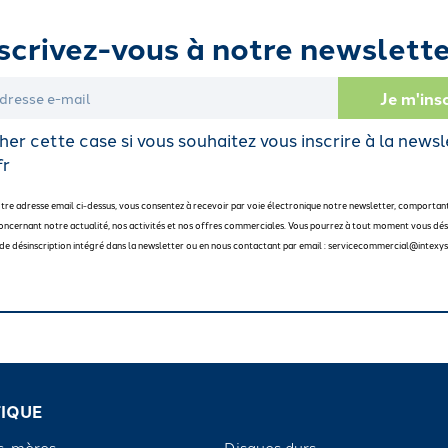
scrivez-vous à notre newslette
er cette case si vous souhaitez vous inscrire à la newsl
fr
otre adresse email ci-dessus, vous consentez à recevoir par voie électronique notre newsletter, comportan
oncernant notre actualité, nos activités et nos offres commerciales. Vous pourrez à tout moment vous dési
en de désinscription intégré dans la newsletter ou en nous contactant par email : servicecommercial@intexys
IQUE
s-mères
Disques durs