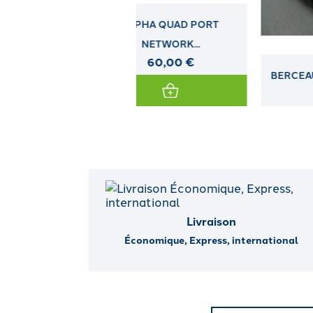
ALPHA QUAD PORT
NETWORK...
60,00 €
BERCEAU HP LFF NON HOT
PLUG...
Livraison
Économique, Express, international