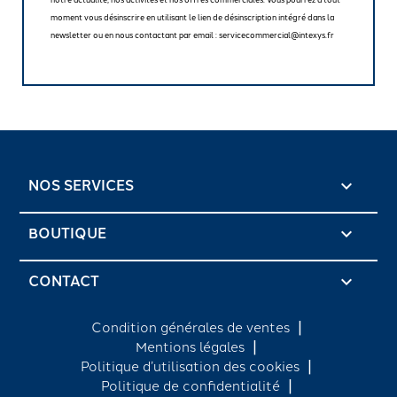
moment vous désinscrire en utilisant le lien de désinscription intégré dans la
newsletter ou en nous contactant par email : servicecommercial@intexys.fr
NOS SERVICES

BOUTIQUE

CONTACT
keyboard_arrow_down
Condition générales de ventes
Mentions légales
Politique d’utilisation des cookies
Politique de confidentialité