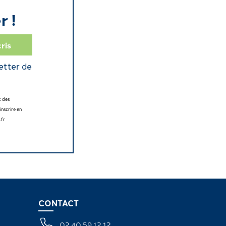
r !
etter de
t des
nscrire en
.fr
CONTACT
02 40 59 12 12