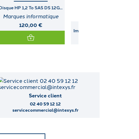
Imprimante DIGITAL (LA30W-
DUAL PORT ULTRA3 I
A3)
MODULE...
Service client
02 40 59 12 12
servicecommercial@intexys.fr