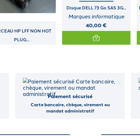
Disque DELL 73 Go SAS 3G...
Disque HP 1,2 To SAS DS 12G...
Marques informatique
Marques informatique
40,00 €
120,00 €
Paiement sécurisé
Carte bancaire, chèque, virement ou
mandat administratif