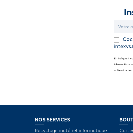
In
Coch
intexys.
En indiquant v
informations c
utilisant le li
NOS SERVICES
BOUT
Recyclage matériel informatique
Carte