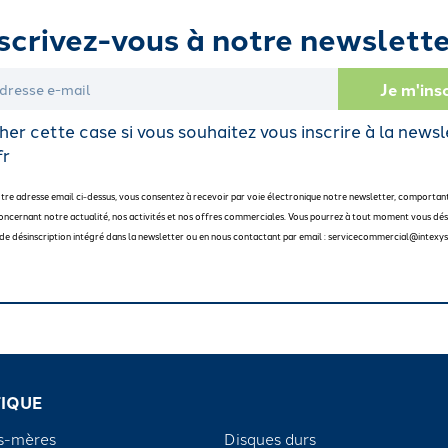
scrivez-vous à notre newslette
er cette case si vous souhaitez vous inscrire à la newsl
fr
otre adresse email ci-dessus, vous consentez à recevoir par voie électronique notre newsletter, comportan
oncernant notre actualité, nos activités et nos offres commerciales. Vous pourrez à tout moment vous dési
en de désinscription intégré dans la newsletter ou en nous contactant par email : servicecommercial@intexys
IQUE
s-mères
Disques durs