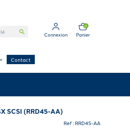
0
search
Connexion
Panier
Contact
X SCSI (RRD45-AA)
Ref : RRD45-AA