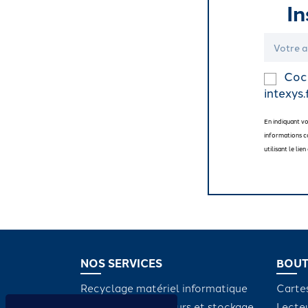
In
Coch
intexys.
En indiquant v
informations c
utilisant le li
NOS SERVICES
BOUT
Recyclage matériel informatique
Carte
Maintenance serveurs et stockage
Lecte