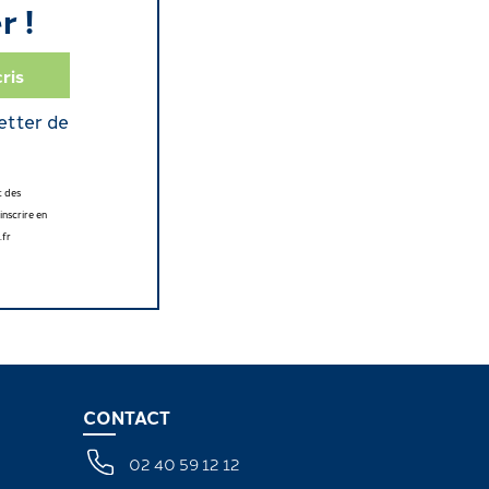
r !
etter de
t des
nscrire en
.fr
CONTACT
02 40 59 12 12