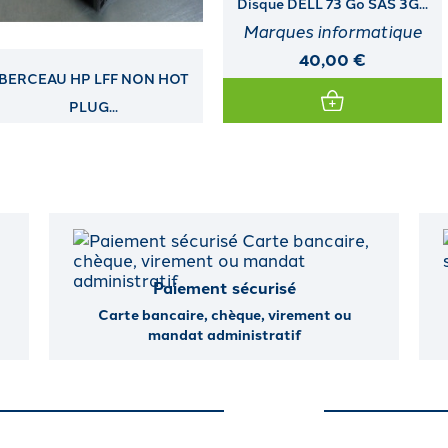
Disque DELL 73 Go SAS 3G...
Disque HP 1,2 To SAS DS 12G...
Marques informatique
Marques informatique
40,00 €
120,00 €
Paiement sécurisé
Carte bancaire, chèque, virement ou
mandat administratif