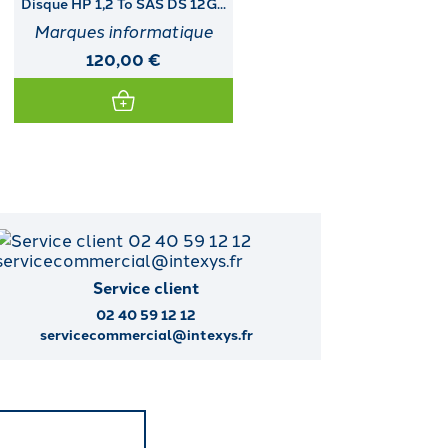
Imprimante DIGITAL (LA30W-
DUAL PORT ULTRA3 I
A3)
MODULE...
Service client
02 40 59 12 12
servicecommercial@intexys.fr