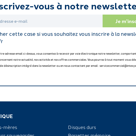
scrivez-vous à notre newslette
er cette case si vous souhaitez vous inscrire à la newsl
fr
otre adresse email ci-dessus, vous consentez à recevoir par voie électronique notre newsletter, comportan
oncernant notre actualité, nos activités et nos offres commerciales. Vous pourrez à tout moment vous dési
en de désinscription intégré dans la newsletter ou en nous contactant par email : servicecommercial@intexys
IQUE
s-mères
Disques durs
urs sauvegardes
Barrettes mémoire