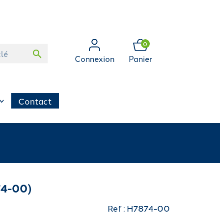
0
search
Connexion
Panier
Contact
74-00)
Ref : H7874-00