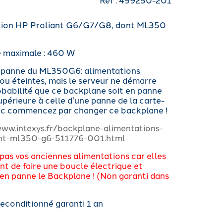
tion HP Proliant G6/G7/G8, dont ML350
 maximale : 460 W
 panne du ML350G6: alimentations
ou éteintes, mais le serveur ne démarre
robabilité que ce backplane soit en panne
upérieure à celle d'une panne de la carte-
nc commencez par changer ce backplane !
www.intexys.fr/backplane-alimentations-
ant-ml350-g6-511776-001.html
 pas vos anciennes alimentations car elles
nt de faire une boucle électrique et
en panne le Backplane ! (Non garanti dans
reconditionné garanti 1 an