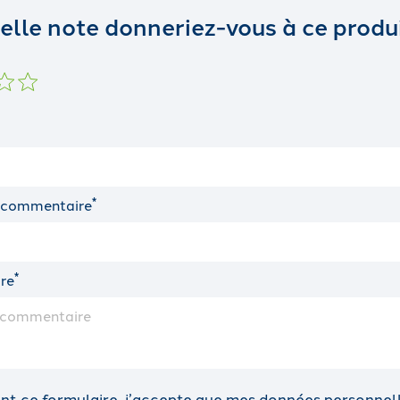
elle note donneriez-vous à ce produi
*
 commentaire
*
re
t ce formulaire, j’accepte que mes données personnelle