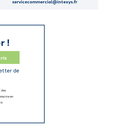
servicecommercial@intexys.fr
r !
etter de
t des
nscrire en
.fr