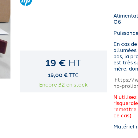
Alimenta
G6
Puissance
En cas de
allumées 
pas, la p
19 €
HT
est très s
mère, do
19,00 €
TTC
https://
Encore 32 en stock
hp-proli
N'utilisez
risqueraie
remettre 
ce cas)
Matériel 