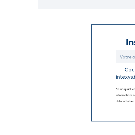
In
Coch
intexys.
En indiquant v
informations c
utilisant le li