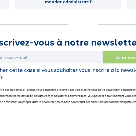
mandat administratif
scrivez-vous à notre newslette
er cette case si vous souhaitez vous inscrire à la newsl
fr
otre adresse email ci-dessus, vous consentez à recevoir par voie électronique notre newsletter, comportan
oncernant notre actualité, nos activités et nos offres commerciales. Vous pourrez à tout moment vous dési
en de désinscription intégré dans la newsletter ou en nous contactant par email : servicecommercial@intexys