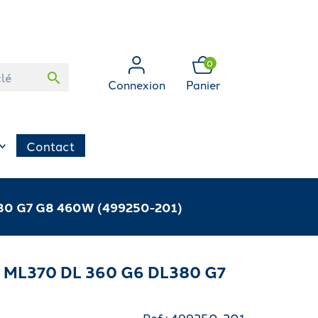
0
search
Connexion
Panier
Contact
80 G7 G8 460W (499250-201)
 ML370 DL 360 G6 DL380 G7
Ref : 499250-201