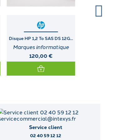
Imprimante DIGITAL (LA30W-
DUAL PORT ULTRA3 I
A3)
MODULE...
Service client
02 40 59 12 12