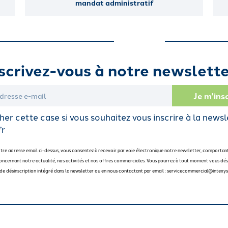
mandat administratif
scrivez-vous à notre newslette
er cette case si vous souhaitez vous inscrire à la newsl
fr
otre adresse email ci-dessus, vous consentez à recevoir par voie électronique notre newsletter, comportan
oncernant notre actualité, nos activités et nos offres commerciales. Vous pourrez à tout moment vous dési
en de désinscription intégré dans la newsletter ou en nous contactant par email : servicecommercial@intexys