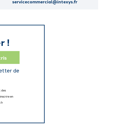
servicecommercial@intexys.fr
r !
etter de
t des
nscrire en
.fr