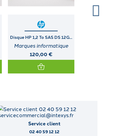
Imprimante DIGITAL (LA30W-
DUAL PORT ULTRA3 I
A3)
MODULE...
Service client
02 40 59 12 12