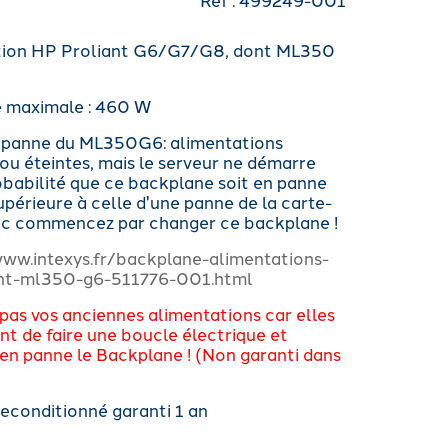
tion HP Proliant G6/G7/G8, dont ML350
 maximale : 460 W
 panne du ML350G6: alimentations
ou éteintes, mais le serveur ne démarre
robabilité que ce backplane soit en panne
upérieure à celle d'une panne de la carte-
nc commencez par changer ce backplane !
www.intexys.fr/backplane-alimentations-
ant-ml350-g6-511776-001.html
 pas vos anciennes alimentations car elles
nt de faire une boucle électrique et
en panne le Backplane ! (Non garanti dans
reconditionné garanti 1 an