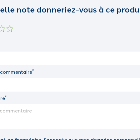
elle note donneriez-vous à ce produi
*
 commentaire
*
re
t ce formulaire, j’accepte que mes données personnelle