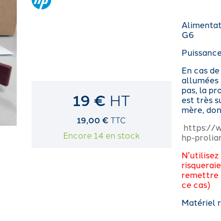
Alimenta
G6
Puissance
En cas de
allumées 
pas, la p
19 €
HT
est très s
mère, do
19,00 €
TTC
https://
Encore 14 en stock
hp-proli
N'utilisez
risqueraie
remettre 
ce cas)
Matériel 