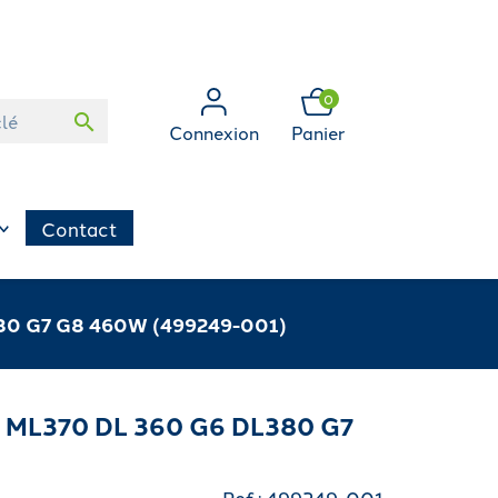
0
search
Connexion
Panier
Contact
80 G7 G8 460W (499249-001)
 ML370 DL 360 G6 DL380 G7
Ref : 499249-001