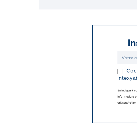
In
Coch
intexys.
En indiquant v
informations c
utilisant le li