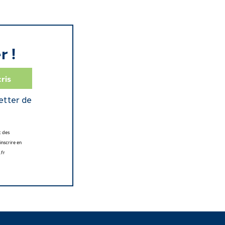
r !
etter de
t des
nscrire en
.fr