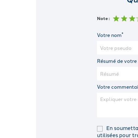
Note :
*
Votre nom
Résumé de votre
Votre commentai
En soumettan
utilisées pour 