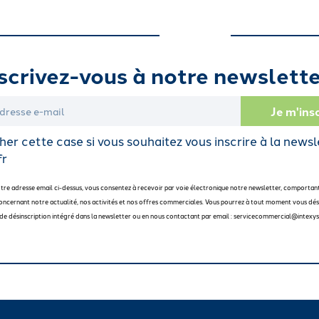
scrivez-vous à notre newslette
er cette case si vous souhaitez vous inscrire à la newsl
fr
otre adresse email ci-dessus, vous consentez à recevoir par voie électronique notre newsletter, comportan
oncernant notre actualité, nos activités et nos offres commerciales. Vous pourrez à tout moment vous dési
en de désinscription intégré dans la newsletter ou en nous contactant par email : servicecommercial@intexys