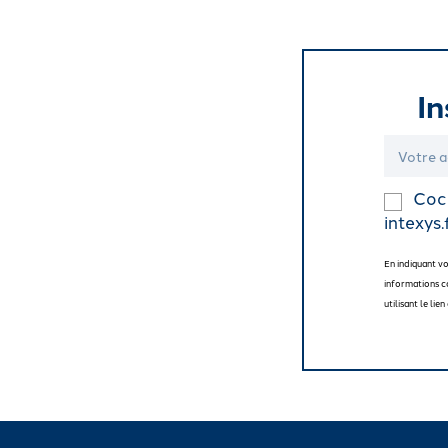
In
Coch
intexys.
En indiquant v
informations c
utilisant le li