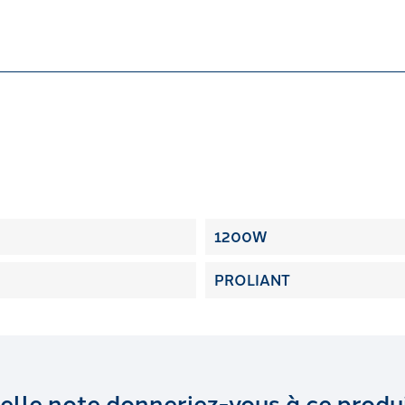
1200W
PROLIANT
elle note donneriez-vous à ce produi