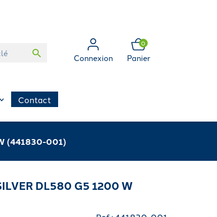
0
search
Connexion
Panier
Contact
W (441830-001)
ILVER DL580 G5 1200 W
Ref : 441830-001