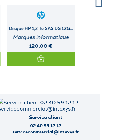
Imprimante DIGITAL (LA30W-
DUAL PORT ULTRA3 I
A3)
MODULE...
Service client
02 40 59 12 12
servicecommercial@intexys.fr