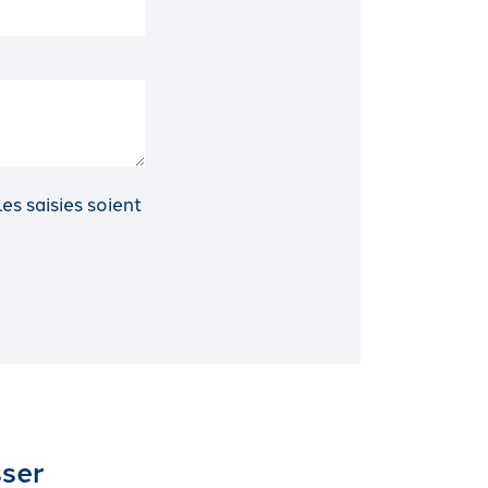
s saisies soient
sser