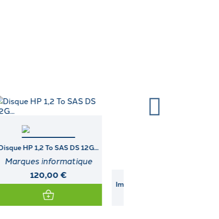
Imprimante DIGITAL (LA30W-
DUAL PORT ULTRA3 I
A3)
MODULE...