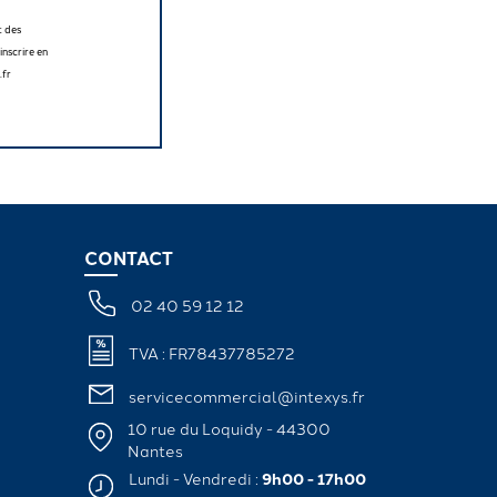
t des
nscrire en
.fr
CONTACT
02 40 59 12 12
TVA : FR78437785272
servicecommercial@intexys.fr
10 rue du Loquidy - 44300
Nantes
Lundi - Vendredi :
9h00 - 17h00