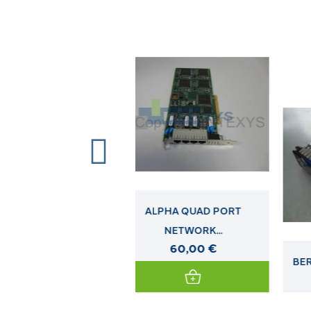
ALPHA QUAD PORT
NETWORK...
60,00 €
BERCEAU HP LFF NON HOT
PLUG...