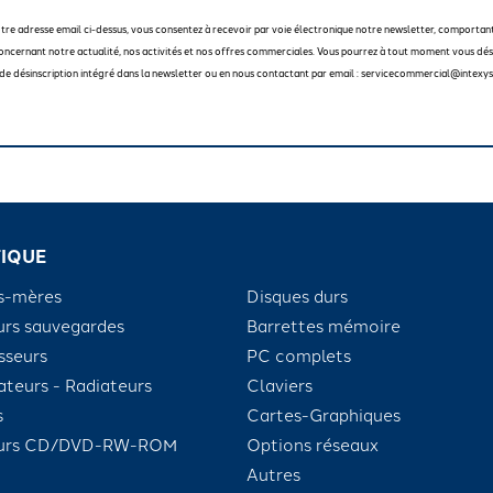
otre adresse email ci-dessus, vous consentez à recevoir par voie électronique notre newsletter, comportan
oncernant notre actualité, nos activités et nos offres commerciales. Vous pourrez à tout moment vous dési
en de désinscription intégré dans la newsletter ou en nous contactant par email : servicecommercial@intexys
IQUE
s-mères
Disques durs
urs sauvegardes
Barrettes mémoire
sseurs
PC complets
ateurs - Radiateurs
Claviers
s
Cartes-Graphiques
eurs CD/DVD-RW-ROM
Options réseaux
Autres