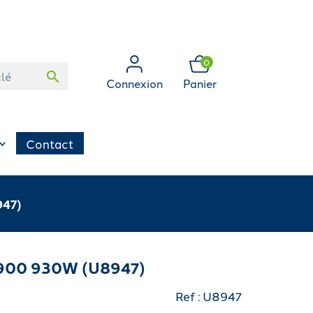
0
search
Connexion
Panier
Contact
947)
900 930W (U8947)
Ref : U8947